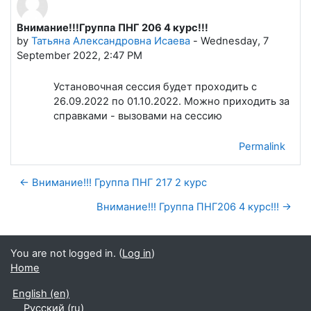
Внимание!!!Группа ПНГ 206 4 курс!!!
Number of replies: 0
by
Татьяна Александровна Исаева
-
Wednesday, 7
September 2022, 2:47 PM
Установочная сессия будет проходить с
26.09.2022 по 01.10.2022. Можно приходить за
справками - вызовами на сессию
Permalink
← Внимание!!! Группа ПНГ 217 2 курс
Внимание!!! Группа ПНГ206 4 курс!!! →
You are not logged in. (
Log in
)
Home
English ‎(en)‎
Русский ‎(ru)‎