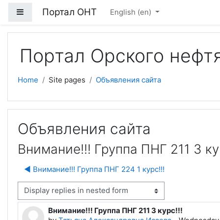
Skip to main content
Портал ОНТ
Side panel
English ‎(en)‎
Портал Орского нефт
Home
Site pages
Объявления сайта
Объявления сайта
Внимание!!! Группа ПНГ 211 3 кур
◀︎ Внимание!!! Группа ПНГ 224 1 курс!!!
isplay mode
Внимание!!! Группа ПНГ 211 3 курс!!!
Number of replies: 0