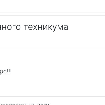
яного техникума
с!!!