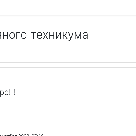
яного техникума
с!!!