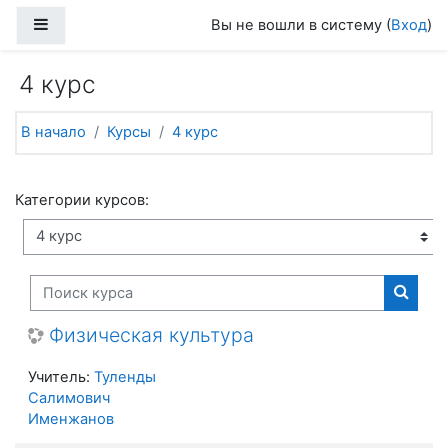
Перейти к основному содержанию
Боковая панель
Вы не вошли в систему (
Вход
)
4 курс
В начало
Курсы
4 курс
Категории курсов:
Поиск курса
Поиск
Физическая культура
Учитель:
Туленды
Салимович
Именжанов