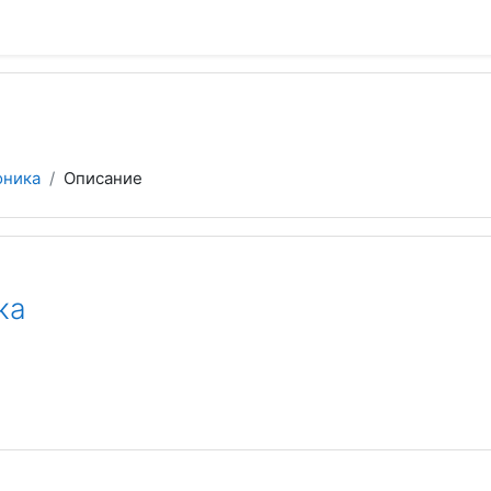
оника
Описание
ка