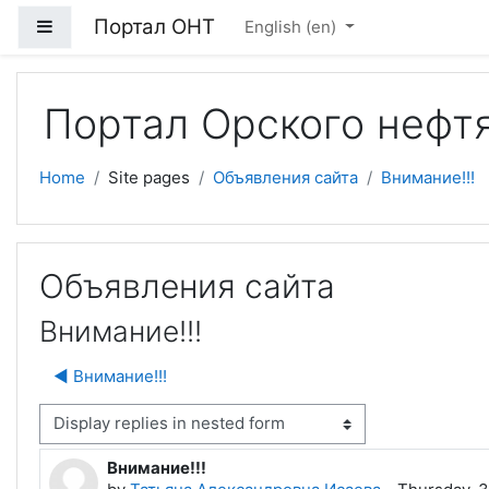
Skip to main content
Портал ОНТ
Side panel
English ‎(en)‎
Портал Орского нефт
Home
Site pages
Объявления сайта
Внимание!!!
Объявления сайта
Внимание!!!
◀︎ Внимание!!!
isplay mode
Внимание!!!
Number of replies: 0