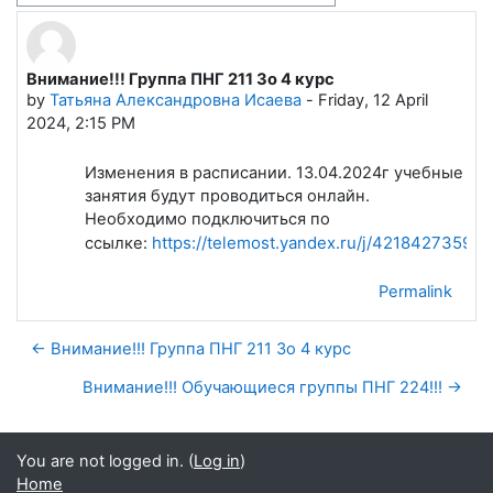
Внимание!!! Группа ПНГ 211 Зо 4 курс
Number of replies: 0
by
Татьяна Александровна Исаева
-
Friday, 12 April
2024, 2:15 PM
Изменения в расписании. 13.04.2024г учебные
занятия будут проводиться онлайн.
Необходимо подключиться по
https://telemost.yandex.ru/j/42184273593
ссылке:
Permalink
← Внимание!!! Группа ПНГ 211 Зо 4 курс
Внимание!!! Обучающиеся группы ПНГ 224!!! →
You are not logged in. (
Log in
)
Home