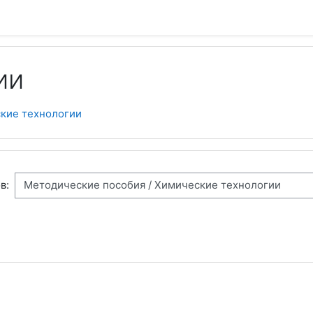
ии
кие технологии
в: