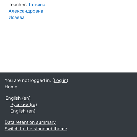
Teacher:
Татьяна
Александровна
Исаева
You are not logged in. (
Log in
)
Home
English ‎(en)‎
Русский ‎(ru)‎
English ‎(en)‎
Data retention summary
Switch to the standard theme