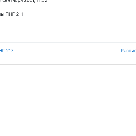
 сентября 2021, 11:52
пы ПНГ 211
НГ 217
Распис