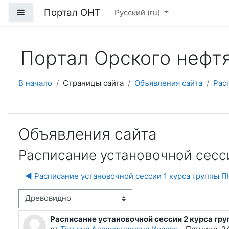
Перейти к основному содержанию
Портал ОНТ
Боковая панель
Русский ‎(ru)‎
Портал Орского нефт
В начало
Страницы сайта
Объявления сайта
Рас
Объявления сайта
Расписание установочной сесси
◀︎ Расписание установочной сессии 1 курса группы П
м отображения
Расписание установочной сессии 2 курса гру
Количество ответов: 0