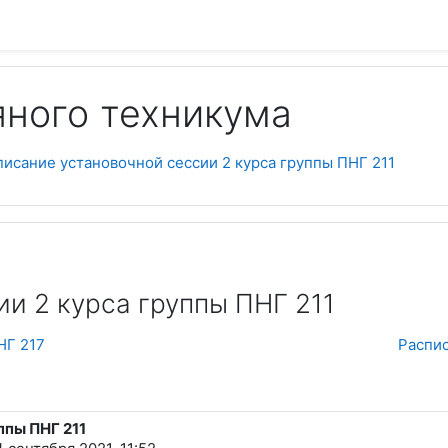
яного техникума
писание установочной сессии 2 курса группы ПНГ 211
и 2 курса группы ПНГ 211
НГ 217
Распис
ппы ПНГ 211