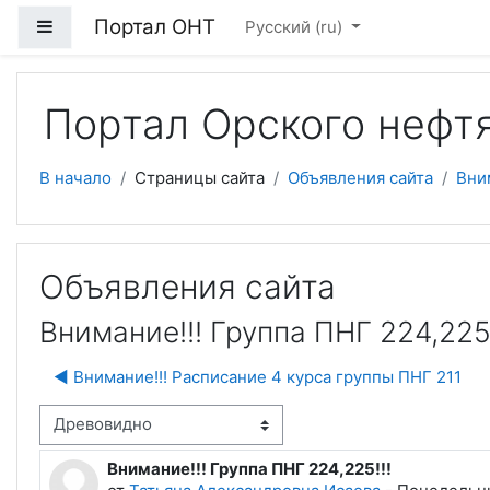
Перейти к основному содержанию
Портал ОНТ
Боковая панель
Русский ‎(ru)‎
Портал Орского нефт
В начало
Страницы сайта
Объявления сайта
Вним
Объявления сайта
Внимание!!! Группа ПНГ 224,225!
◀︎ Внимание!!! Расписание 4 курса группы ПНГ 211
м отображения
Внимание!!! Группа ПНГ 224,225!!!
Количество ответов: 0