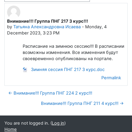
Внимание!!! Группа ПНГ 217 3 курс!!!
Number of replies: 0
by
Татьяна Александровна Исаева
-
Monday, 4
December 2023, 3:23 PM
Расписание на зимнюю сессию!!! В расписании
возможны изменения. Все изменения будут
своевременно опубликованы на портале.
Зимняя сессия ПНГ 217 3 курс.doc
Permalink
← Внимание!!! Группа ПНГ 224 2 курс!!!
Внимание!!! Группа ПНГ 211 4 курс!!! →
You are not logged in. (
Log in
)
Home